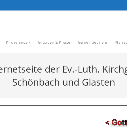
 Kreise
Gemeindebriefe
Pfarrscheune
Friedhöfe
Kontakt / Formulare
Kirchenmusik
Gruppen & Kreise
Gemeindebriefe
Pfarrs
ernetseite der Ev.-Luth. Kir
Schönbach und Glasten
< Got