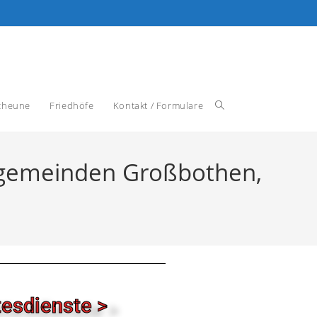
cheune
Friedhöfe
Kontakt / Formulare
chgemeinden Großbothen,
tesdienste >