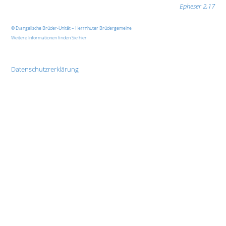
Epheser 2,17
© Evangelische Brüder-Unität – Herrnhuter Brüdergemeine
Weitere Informationen finden Sie hier
Datenschutzrerklärung