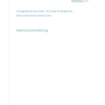
Matthäus 7,7
© Evangelische Brüder-Unität – Herrnhuter Brüdergemeine
Weitere Informationen finden Sie hier
Datenschutzrerklärung