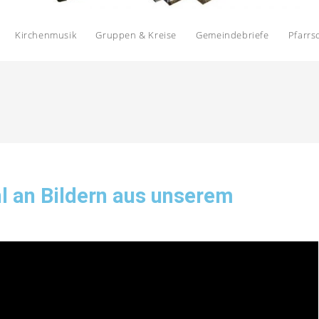
Kirchenmusik
Gruppen & Kreise
Gemeindebriefe
Pfarrs
hl an Bildern aus unserem